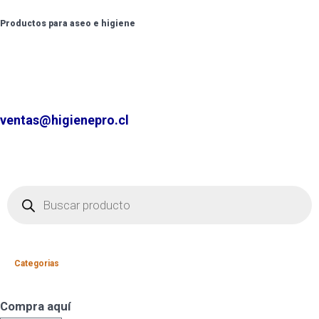
Productos para aseo e higiene
✆ +2 2220 7236 /
+2 2220 0326 /
+9 9 6862 6057
Contáctenos por
ventas@higienepro.cl
Categorias
Compra aquí