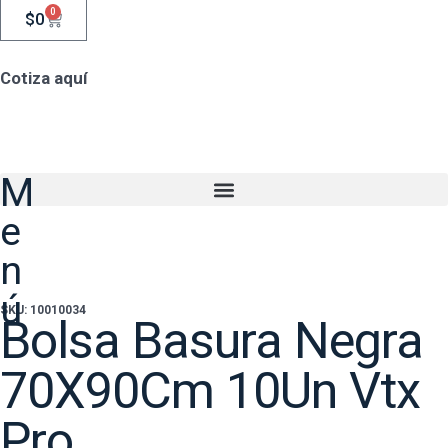
0
$
0
Cotiza aquí
M
e
n
ú
SKU: 10010034
Bolsa Basura Negra
70X90Cm 10Un Vtx
Pro