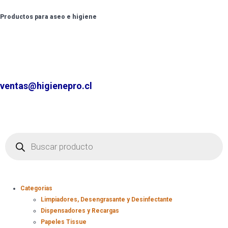
Productos para aseo e higiene
✆ +2 2220 7236 /
+2 2220 0326 /
+9 9 6862 6057
Contáctenos por
ventas@higienepro.cl
Categorias
Limpiadores, Desengrasante y Desinfectante
Dispensadores y Recargas
Papeles Tissue