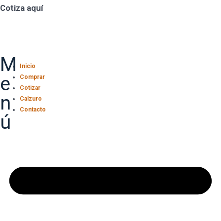
Cotiza aquí
M
Inicio
e
Comprar
Cotizar
n
Calzuro
Contacto
ú