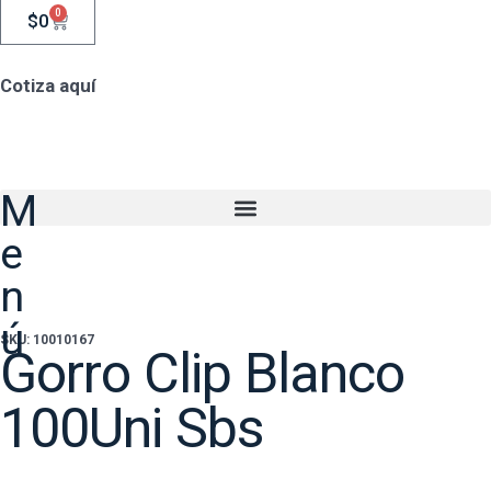
0
$
0
Cotiza aquí
M
e
n
ú
SKU: 10010167
Gorro Clip Blanco
100Uni Sbs