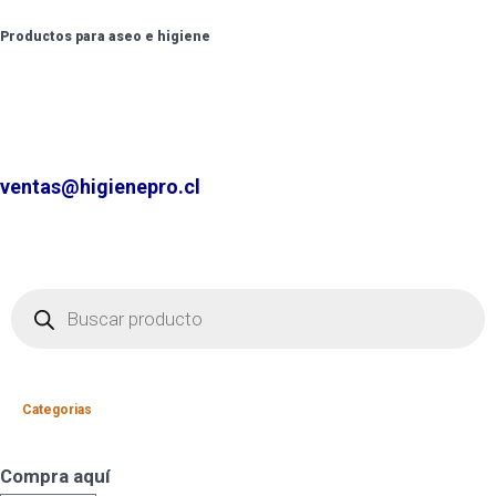
Productos para aseo e higiene
✆ +2 2220 7236 /
+2 2220 0326 /
+9 9 6862 6057
Contáctenos por
ventas@higienepro.cl
Categorias
Compra aquí