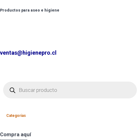
Productos para aseo e higiene
✆ +2 2220 7236 /
+2 2220 0326 /
+9 9 6862 6057
Contáctenos por
ventas@higienepro.cl
Categorias
Compra aquí