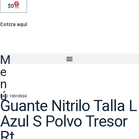
0
$
0
Cotiza aquí
M
e
n
ú
SKU: 10010524
Guante Nitrilo Talla L
Azul S Polvo Tresor
Rt