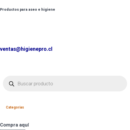
Productos para aseo e higiene
✆ +2 2220 7236 /
+2 2220 0326 /
+9 9 6862 6057
Contáctenos por
ventas@higienepro.cl
Categorias
Compra aquí