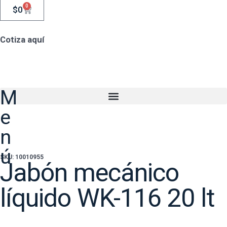
0
$
0
Cotiza aquí
M
e
n
ú
SKU: 10010955
Jabón mecánico
líquido WK-116 20 lt