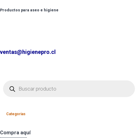
Productos para aseo e higiene
✆ +2 2220 7236 /
+2 2220 0326 /
+9 9 6862 6057
Contáctenos por
ventas@higienepro.cl
Categorias
Compra aquí