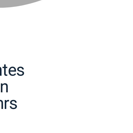
ntes
ón
hrs