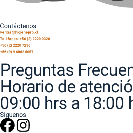
Contáctenos
ventas@higienepro.cl
Teléfonos: +56 (2) 2220 0326
+56 (2) 2220 7236
+56 (9) 9 6862 6057
Preguntas Frecue
Horario de atenci
09:00 hrs a 18:00 
Siguenos