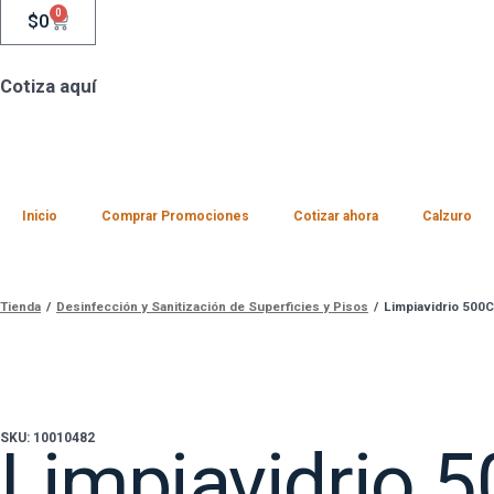
0
$
0
Cotiza aquí
Inicio
Comprar Promociones
Cotizar ahora
Calzuro
Tienda
/
Desinfección y Sanitización de Superficies y Pisos
/
Limpiavidrio 500
SKU: 10010482
Limpiavidrio 