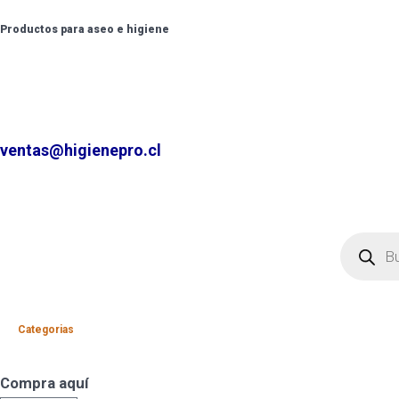
Productos para aseo e higiene
✆ +2 2220 7236 /
+2 2220 0326 /
+9 9 6862 6057
Contáctenos por
ventas@higienepro.cl
Categorias
Compra aquí