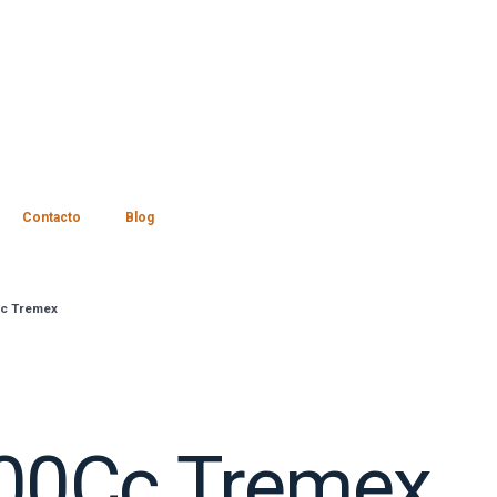
Contacto
Blog
Cc Tremex
500Cc Tremex