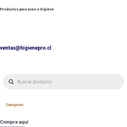
Productos para aseo e higiene
✆ +2 2220 7236 /
+2 2220 0326 /
+9 9 6862 6057
Contáctenos por
ventas@higienepro.cl
Categorias
Compra aquí