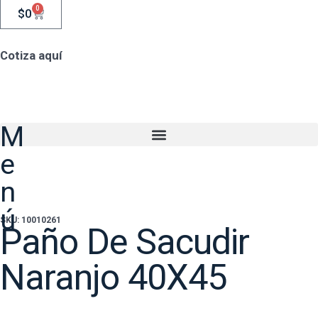
0
$
0
Cotiza aquí
M
e
n
ú
SKU: 10010261
Paño De Sacudir
Naranjo 40X45