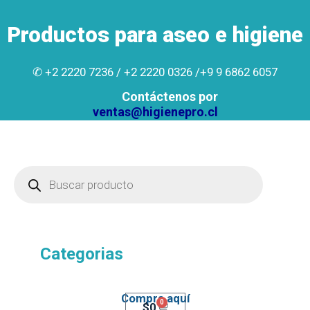
Productos para aseo e higiene
✆ +2 2220 7236 /
+2 2220 0326 /
+9 9 6862 6057
Contáctenos por
ventas@higienepro.cl
Categorias
Compra aquí
0
$
0