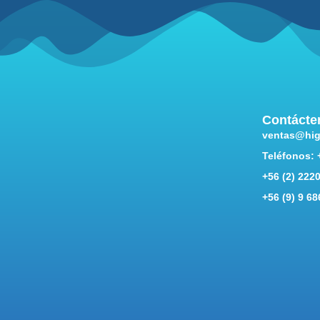
Contácte
ventas@hig
Teléfonos: 
+56 (2) 222
+56 (9) 9 6