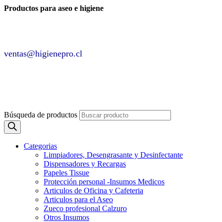
Productos para aseo e higiene
✆ +2 2220 7236 /
+2 2220 0326 /
+9 9 6862 6057
Contáctenos por
ventas@higienepro.cl
✆ +56(2)22207236
ventas@slategrey-weasel-399082.hostingersite.com
Búsqueda de productos
Categorias
Limpiadores, Desengrasante y Desinfectante
Dispensadores y Recargas
Papeles Tissue
Protección personal -Insumos Medicos
Articulos de Oficina y Cafeteria
Articulos para el Aseo
Zueco profesional Calzuro
Otros Insumos