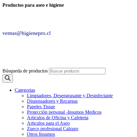
Productos para aseo e higiene
✆ +2 2220 7236 /
+2 2220 0326 /
+9 9 6862 6057
Contáctenos por
ventas@higienepro.cl
✆ +56(2)22207236
ventas@slategrey-weasel-399082.hostingersite.com
Búsqueda de productos
Categorias
Limpiadores, Desengrasante y Desinfectante
Dispensadores y Recargas
Papeles Tissue
Protección personal -Insumos Medicos
Articulos de Oficina y Cafeteria
Articulos para el Aseo
Zueco profesional Calzuro
Otros Insumos