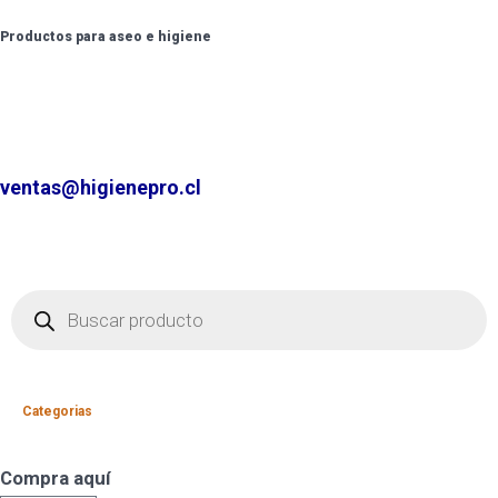
Productos para aseo e higiene
✆ +2 2220 7236 /
+2 2220 0326 /
+9 9 6862 6057
Contáctenos por
ventas@higienepro.cl
Categorias
Compra aquí