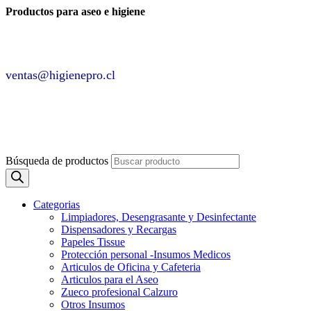
Productos para aseo e higiene
✆ +2 2220 7236 /
+2 2220 0326 /
+9 9 6862 6057
Contáctenos por
ventas@higienepro.cl
✆ +56(2)22207236
ventas@slategrey-weasel-399082.hostingersite.com
Búsqueda de productos
Categorias
Limpiadores, Desengrasante y Desinfectante
Dispensadores y Recargas
Papeles Tissue
Protección personal -Insumos Medicos
Articulos de Oficina y Cafeteria
Articulos para el Aseo
Zueco profesional Calzuro
Otros Insumos