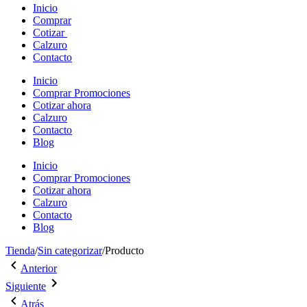
Inicio
Comprar
Cotizar
Calzuro
Contacto
Inicio
Comprar Promociones
Cotizar ahora
Calzuro
Contacto
Blog
Inicio
Comprar Promociones
Cotizar ahora
Calzuro
Contacto
Blog
Tienda
/
Sin categorizar
/
Producto
Navegación
Entrada
Anterior
anterior:
Siguiente
de
Siguiente
Producto
entrada:
entradas
Atrás
Producto