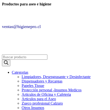
Productos para aseo e higiene
✆ +2 2220 7236 /
+2 2220 0326 /
+9 9 6862 6057
Contáctenos por
ventas@higienepro.cl
✆ +56(2)22207236
ventas@slategrey-weasel-399082.hostingersite.com
Búsqueda
de
productos
Categorias
Limpiadores, Desengrasante y Desinfectante
Dispensadores y Recargas
Papeles Tissue
Protección personal -Insumos Medicos
Articulos de Oficina y Cafeteria
Articulos para el Aseo
Zueco profesional Calzuro
Otros Insumos