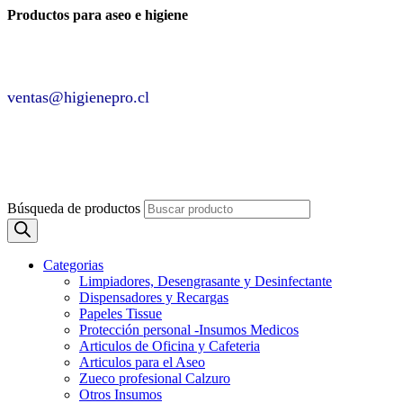
Productos para aseo e higiene
✆ +2 2220 7236 /
+2 2220 0326 /
+9 9 6862 6057
Contáctenos por
ventas@higienepro.cl
✆ +56(2)22207236
ventas@slategrey-weasel-399082.hostingersite.com
Búsqueda de productos
Categorias
Limpiadores, Desengrasante y Desinfectante
Dispensadores y Recargas
Papeles Tissue
Protección personal -Insumos Medicos
Articulos de Oficina y Cafeteria
Articulos para el Aseo
Zueco profesional Calzuro
Otros Insumos