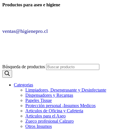
Productos para aseo e higiene
✆ +2 2220 7236 /
+2 2220 0326 /
+9 9 6862 6057
Contáctenos por
ventas@higienepro.cl
✆ +56(2)22207236
ventas@slategrey-weasel-399082.hostingersite.com
Búsqueda de productos
Categorias
Limpiadores, Desengrasante y Desinfectante
Dispensadores y Recargas
Papeles Tissue
Protección personal -Insumos Medicos
Articulos de Oficina y Cafeteria
Articulos para el Aseo
Zueco profesional Calzuro
Otros Insumos