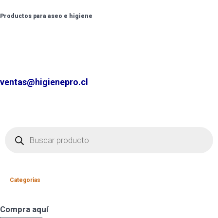
Productos para aseo e higiene
✆ +2 2220 7236 /
+2 2220 0326 /
+9 9 6862 6057
Contáctenos por
ventas@higienepro.cl
Categorias
Compra aquí