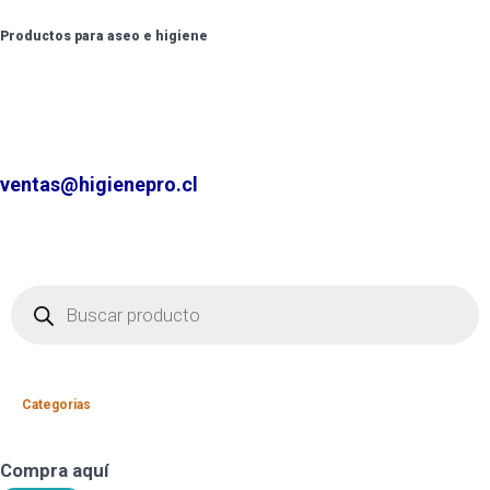
Productos para aseo e higiene
✆ +2 2220 7236 /
+2 2220 0326 /
+9 9 6862 6057
Contáctenos por
ventas@higienepro.cl
Categorias
Compra aquí