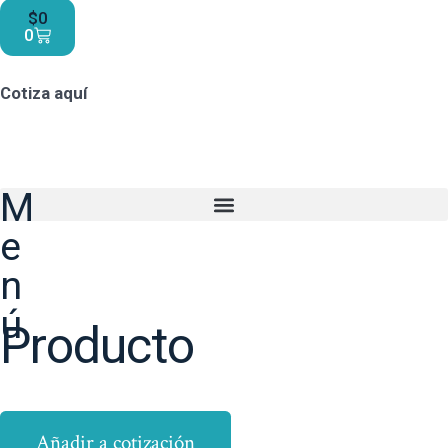
$
0
0
Cotiza aquí
M
e
n
ú
Producto
Añadir a cotización