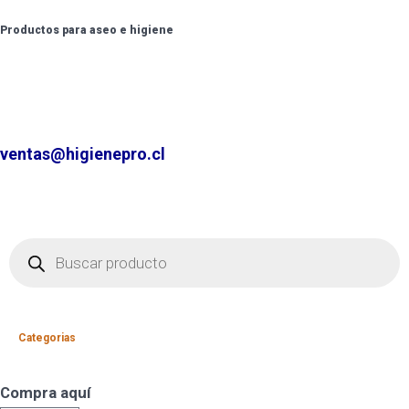
Productos para aseo e higiene
✆ +2 2220 7236 /
+2 2220 0326 /
+9 9 6862 6057
Contáctenos por
ventas@higienepro.cl
Categorias
Compra aquí