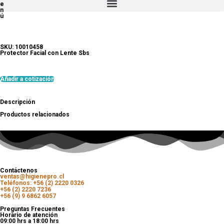
e
n
ú
SKU: 10010458
Protector Facial con Lente Sbs
Añadir a cotización
Descripción
Productos relacionados
Contáctenos
ventas@higienepro.cl
Teléfonos: +56 (2) 2220 0326
+56 (2) 2220 7236
+56 (9) 9 6862 6057
Preguntas Frecuentes
Horario de atención
09:00 hrs a 18:00 hrs