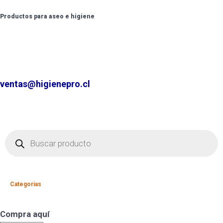
Productos para aseo e higiene
✆ +2 2220 7236 /
+2 2220 0326 /
+9 9 6862 6057
Contáctenos por
ventas@higienepro.cl
Categorias
Compra aquí