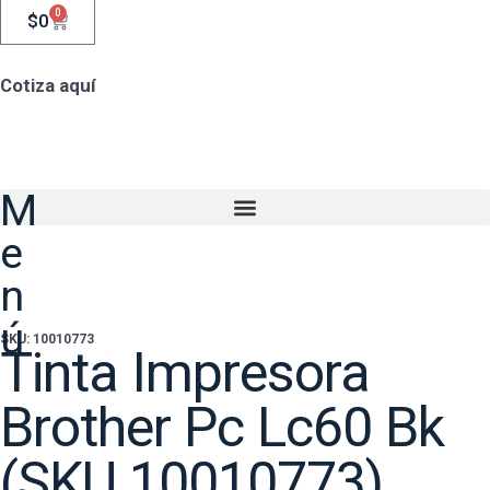
0
$
0
Cotiza aquí
M
e
n
ú
SKU: 10010773
Tinta Impresora
Brother Pc Lc60 Bk
(SKU 10010773)