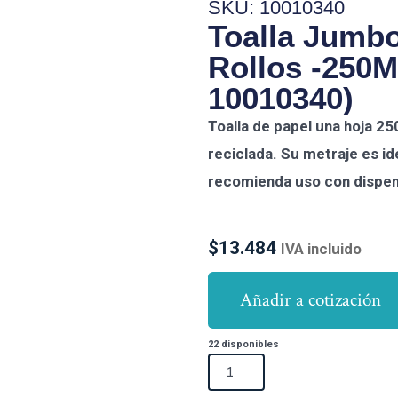
SKU: 10010340
Toalla Jumbo
Rollos -250M
10010340)
Toalla de papel una hoja 25
reciclada. Su metraje es ide
recomienda uso con dispen
$
13.484
IVA incluido
Añadir a cotización
22 disponibles