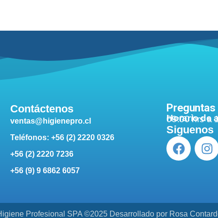
Preguntas
Contáctenos
Horario de 
09:00 hrs a 
ventas@higienepro.cl
Siguenos
Teléfonos: +56 (2) 2220 0326
+56 (2) 2220 7236
+56 (9) 9 6862 6057
Higiene Profesional SPA ©2025 Desarrollado por Rosa Contard