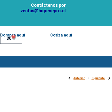
Contáctenos por
ventas@higienepro.cl
Compra aquí
Cotiza aquí
0
$
0
Anterior
Siguiente