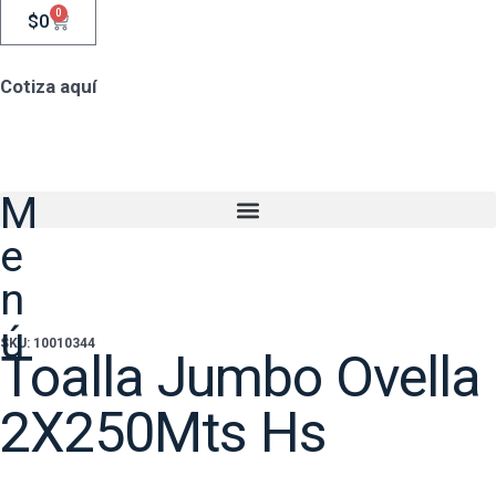
0
$
0
Cotiza aquí
M
e
n
ú
SKU: 10010344
Toalla Jumbo Ovella
2X250Mts Hs