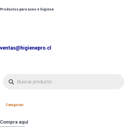
Productos para aseo e higiene
✆ +2 2220 7236 /
+2 2220 0326 /
+9 9 6862 6057
Contáctenos por
ventas@higienepro.cl
Categorias
Compra aquí