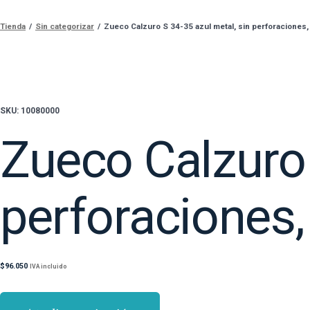
Tienda
/
Sin categorizar
/
Zueco Calzuro S 34-35 azul metal, sin perforaciones
SKU: 10080000
Zueco Calzuro 
perforaciones
$
96.050
IVA incluido