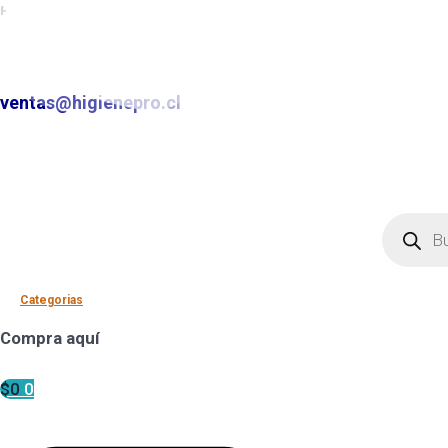
Productos para aseo e higiene
✆ +2 2220 7236 /
+2 2220 0326 /
+9 9 6862 6057
Contáctenos por
ventas@higienepro.cl
✆ +56(2)22207236
ventas@slategrey-weasel-399082.hostingersite.com
Búsqued
de
producto
Categorias
Compra aquí
$
0
0