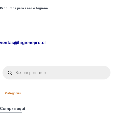
Productos para aseo e higiene
✆ +2 2220 7236 /
+2 2220 0326 /
+9 9 6862 6057
Contáctenos por
ventas@higienepro.cl
Categorias
Compra aquí