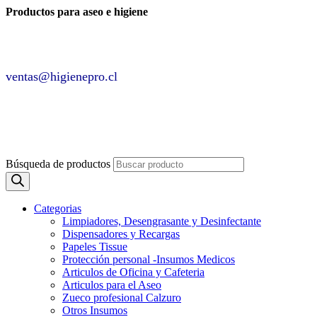
Productos para aseo e higiene
✆ +2 2220 7236 /
+2 2220 0326 /
+9 9 6862 6057
Contáctenos por
ventas@higienepro.cl
✆ +56(2)22207236
ventas@slategrey-weasel-399082.hostingersite.com
Búsqueda de productos
Categorias
Limpiadores, Desengrasante y Desinfectante
Dispensadores y Recargas
Papeles Tissue
Protección personal -Insumos Medicos
Articulos de Oficina y Cafeteria
Articulos para el Aseo
Zueco profesional Calzuro
Otros Insumos