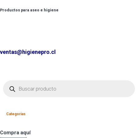
Productos para aseo e higiene
✆ +2 2220 7236 /
+2 2220 0326 /
+9 9 6862 6057
Contáctenos por
ventas@higienepro.cl
Categorias
Compra aquí