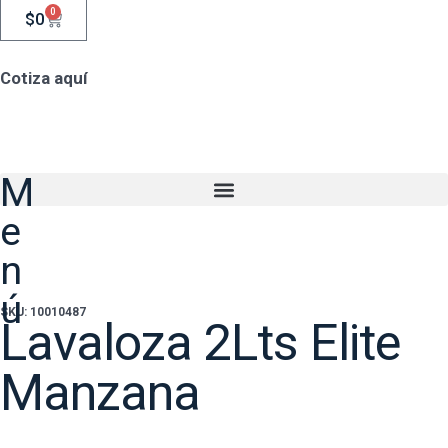
0
$
0
Cotiza aquí
M
e
n
ú
SKU: 10010487
Lavaloza 2Lts Elite
Manzana