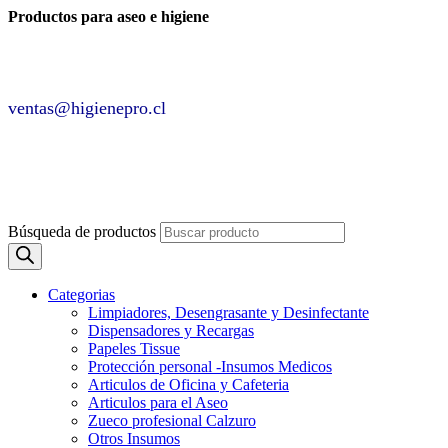
Productos para aseo e higiene
✆ +2 2220 7236 /
+2 2220 0326 /
+9 9 6862 6057
Contáctenos por
ventas@higienepro.cl
✆ +56(2)22207236
ventas@slategrey-weasel-399082.hostingersite.com
Búsqueda de productos
Categorias
Limpiadores, Desengrasante y Desinfectante
Dispensadores y Recargas
Papeles Tissue
Protección personal -Insumos Medicos
Articulos de Oficina y Cafeteria
Articulos para el Aseo
Zueco profesional Calzuro
Otros Insumos