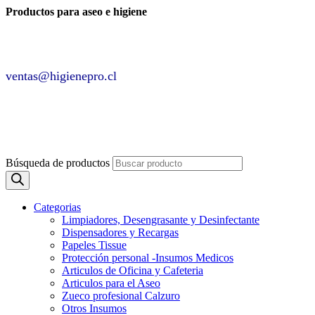
Productos para aseo e higiene
✆ +2 2220 7236 /
+2 2220 0326 /
+9 9 6862 6057
Contáctenos por
ventas@higienepro.cl
✆ +56(2)22207236
ventas@slategrey-weasel-399082.hostingersite.com
Búsqueda de productos
Categorias
Limpiadores, Desengrasante y Desinfectante
Dispensadores y Recargas
Papeles Tissue
Protección personal -Insumos Medicos
Articulos de Oficina y Cafeteria
Articulos para el Aseo
Zueco profesional Calzuro
Otros Insumos