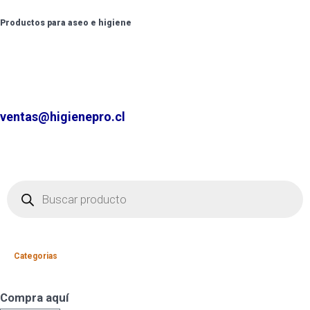
Productos para aseo e higiene
✆ +2 2220 7236 /
+2 2220 0326 /
+9 9 6862 6057
Contáctenos por
ventas@higienepro.cl
Categorias
Compra aquí