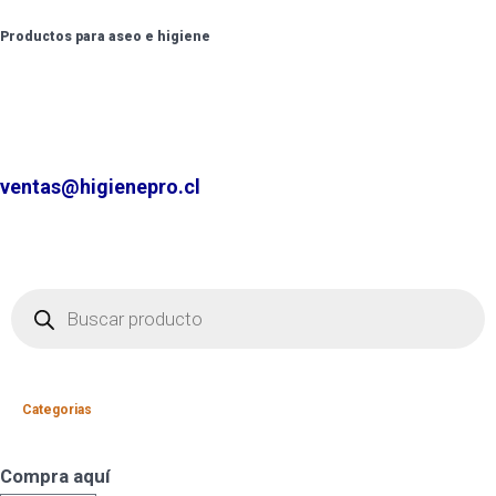
Productos para aseo e higiene
✆ +2 2220 7236 /
+2 2220 0326 /
+9 9 6862 6057
Contáctenos por
ventas@higienepro.cl
Categorias
Compra aquí