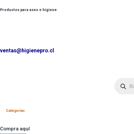
Productos para aseo e higiene
✆ +2 2220 7236 /
+2 2220 0326 /
+9 9 6862 6057
Contáctenos por
ventas@higienepro.cl
Categorias
Compra aquí