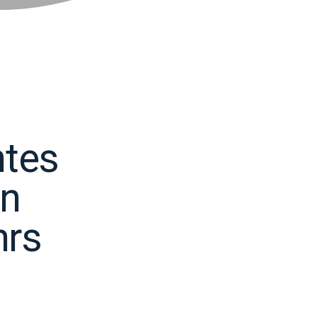
ntes
ón
hrs