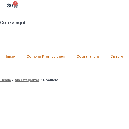
0
$
0
Cotiza aquí
Inicio
Comprar Promociones
Cotizar ahora
Calzuro
Tienda
/
Sin categorizar
/
Producto