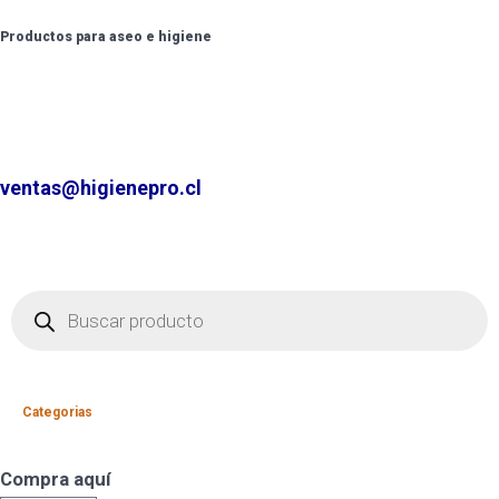
Productos para aseo e higiene
✆ +2 2220 7236 /
+2 2220 0326 /
+9 9 6862 6057
Contáctenos por
ventas@higienepro.cl
Categorias
Compra aquí