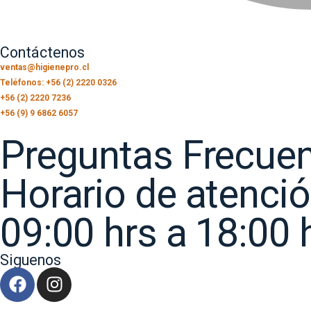
Contáctenos
ventas@higienepro.cl
Teléfonos: +56 (2) 2220 0326
+56 (2) 2220 7236
+56 (9) 9 6862 6057
Preguntas Frecue
Horario de atenci
09:00 hrs a 18:00 
Siguenos