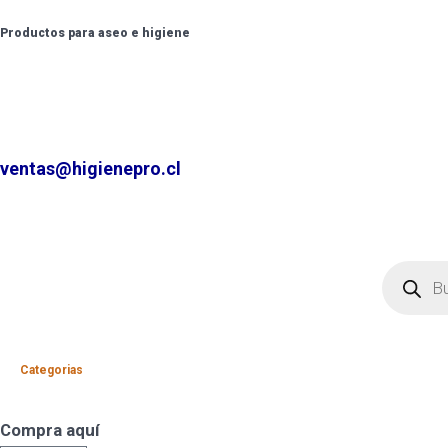
Productos para aseo e higiene
✆ +2 2220 7236 /
+2 2220 0326 /
+9 9 6862 6057
Contáctenos por
ventas@higienepro.cl
Categorias
Compra aquí