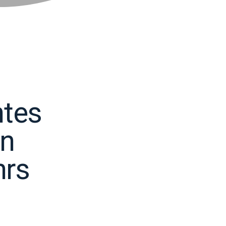
ntes
ón
hrs