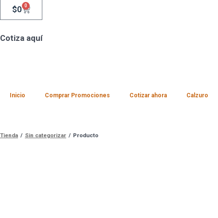
0
$
0
Cotiza aquí
Inicio
Comprar Promociones
Cotizar ahora
Calzuro
Tienda
/
Sin categorizar
/
Producto