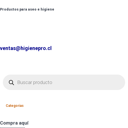
Productos para aseo e higiene
✆ +2 2220 7236 /
+2 2220 0326 /
+9 9 6862 6057
Contáctenos por
ventas@higienepro.cl
Categorias
Compra aquí