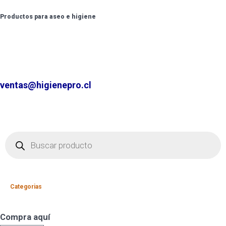
Productos para aseo e higiene
✆ +2 2220 7236 /
+2 2220 0326 /
+9 9 6862 6057
Contáctenos por
ventas@higienepro.cl
Categorias
Compra aquí