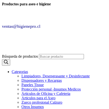
Productos para aseo e higiene
✆ +2 2220 7236 /
+2 2220 0326 /
+9 9 6862 6057
Contáctenos por
ventas@higienepro.cl
✆ +56(2)22207236
ventas@slategrey-weasel-399082.hostingersite.com
Búsqueda de productos
Categorias
Limpiadores, Desengrasante y Desinfectante
Dispensadores y Recargas
Papeles Tissue
Protección personal -Insumos Medicos
Articulos de Oficina y Cafeteria
Articulos para el Aseo
Zueco profesional Calzuro
Otros Insumos