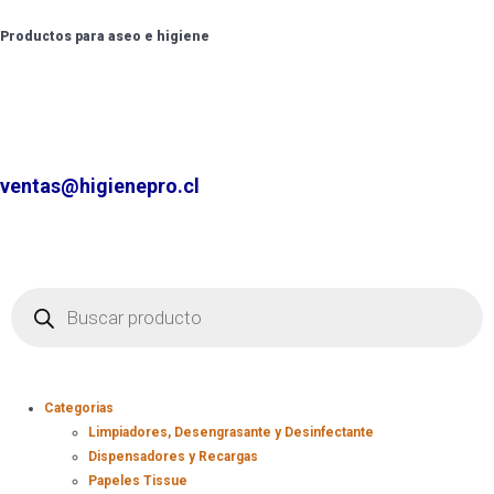
Productos para aseo e higiene
✆ +2 2220 7236 /
+2 2220 0326 /
+9 9 6862 6057
Contáctenos por
ventas@higienepro.cl
Categorias
Limpiadores, Desengrasante y Desinfectante
Dispensadores y Recargas
Papeles Tissue