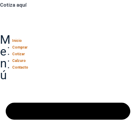
Cotiza aquí
M
Inicio
e
Comprar
Cotizar
n
Calzuro
Contacto
ú