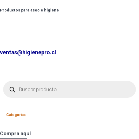
Productos para aseo e higiene
✆ +2 2220 7236 /
+2 2220 0326 /
+9 9 6862 6057
Contáctenos por
ventas@higienepro.cl
Categorias
Compra aquí